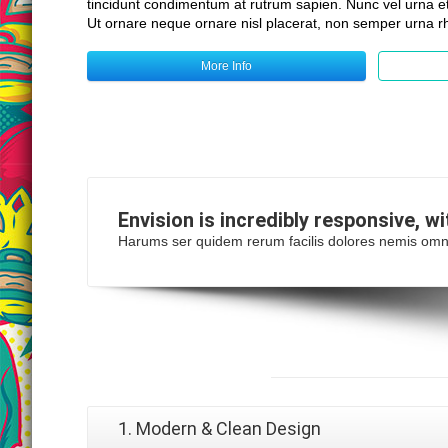
tincidunt condimentum at rutrum sapien. Nunc vel urna 
Ut ornare neque ornare nisl placerat, non semper urna r
More Info
Envision is incredibly
responsive
, w
Harums ser quidem rerum facilis dolores nemis omn
Why
Choose Us?
1. Modern & Clean Design