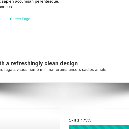
et sapien accumsan pellentesque.
honcus.
Career Page
ith a
refreshingly
clean design
is fugats vitaes nemo minima rerums unsers sadips amets.
Our
Skills
Skill 1 / 75%