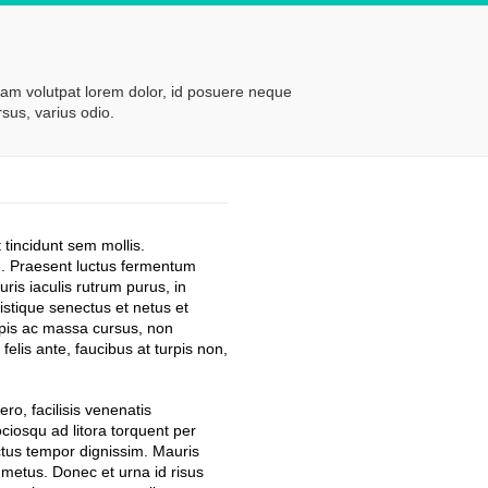
lam volutpat lorem dolor, id posuere neque
rsus, varius odio.
t tincidunt sem mollis.
. Praesent luctus fermentum
is iaculis rutrum purus, in
istique senectus et netus et
rpis ac massa cursus, non
elis ante, faucibus at turpis non,
ero, facilisis venenatis
ciosqu ad litora torquent per
ctus tempor dignissim. Mauris
um metus. Donec et urna id risus