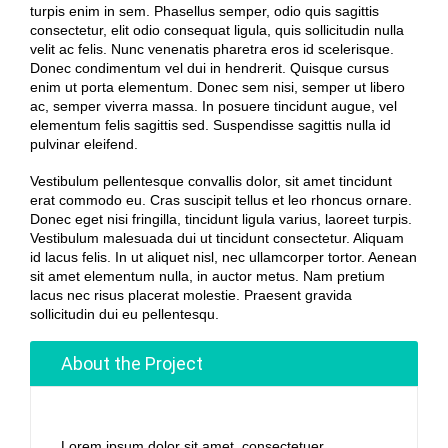
turpis enim in sem. Phasellus semper, odio quis sagittis
consectetur, elit odio consequat ligula, quis sollicitudin nulla
velit ac felis. Nunc venenatis pharetra eros id scelerisque.
Donec condimentum vel dui in hendrerit. Quisque cursus
enim ut porta elementum. Donec sem nisi, semper ut libero
ac, semper viverra massa. In posuere tincidunt augue, vel
elementum felis sagittis sed. Suspendisse sagittis nulla id
pulvinar eleifend.
Vestibulum pellentesque convallis dolor, sit amet tincidunt
erat commodo eu. Cras suscipit tellus et leo rhoncus ornare.
Donec eget nisi fringilla, tincidunt ligula varius, laoreet turpis.
Vestibulum malesuada dui ut tincidunt consectetur. Aliquam
id lacus felis. In ut aliquet nisl, nec ullamcorper tortor. Aenean
sit amet elementum nulla, in auctor metus. Nam pretium
lacus nec risus placerat molestie. Praesent gravida
sollicitudin dui eu pellentesqu.
About the Project
Lorem ipsum dolor sit amet, consectetuer