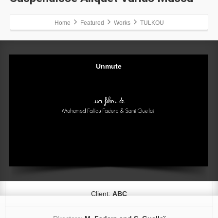
Home
Featured
Works
TULKOU
Client:
ABC