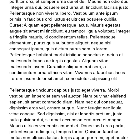
porttitor orci, et semper urna dui et dui. Mauris non odio dui.
Integer urna dui, posuere sed urna ut, tincidunt facilisis justo.
Pellentesque non viverra libero. Vestibulum ante ipsum
primis in faucibus orci luctus et ultrices posuere cubilia
Curae; Aliquam eget pellentesque lacus. Mauris egestas
augue sit amet mi tincidunt, eu tempor ligula volutpat. Integer
a fringilla mauris, id condimentum tellus. Pellentesque
elementum, purus quis vulputate aliquet, neque nisi
consequat ipsum, quis dictum purus sem in lorem.
Pellentesque habitant morbi tristique senectus et netus et
malesuada fames ac turpis egestas. Aliquam vitae
malesuada ipsum. Curabitur aliquam erat sem, a
condimentum urna ultrices vitae. Vivamus a faucibus lacus.
Lorem ipsum dolor sit amet, consectetur adipiscing elit.
Pellentesque tincidunt dapibus justo eget viverra. Morbi
vestibulum imperdiet sem vel auctor. Nam pulvinar eleifend
sapien, sit amet commodo diam. Nam nec dui consequat,
dignissim eros vel, ornare augue. Nunc feugiat nec ligula
vitae congue. Sed dignissim, nisi et lobortis pretium, justo
nulla pulvinar dui, sit amet accumsan erat arcu et magna.
Mauris ultrices venenatis imperdiet. Donec sed eros porta,
pellentesque odio quis, tempus tortor. Quisque faucibus,
metus non ultrices luctus, turpis augue porta mi, eget auctor